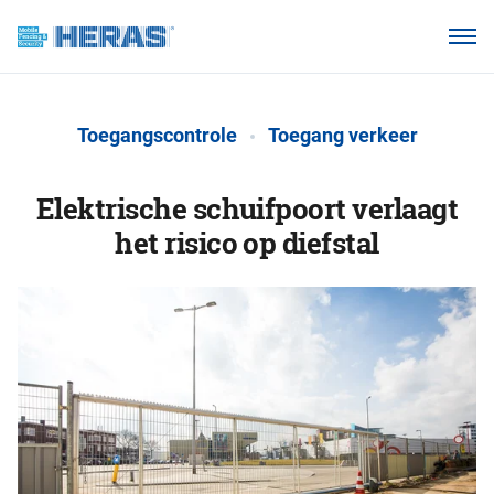
Onze klanten
Waarom Heras Mobile?
Toegangscontrole
Toegang verkeer
Producten
Kennisbank
Elektrische schuifpoort verlaagt
het risico op diefstal
Over ons
Webshop