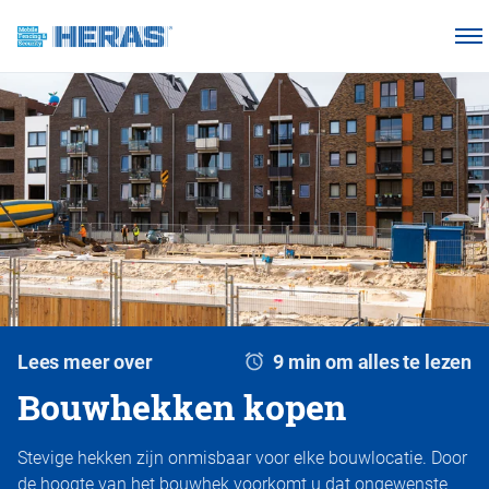
Onze klanten
Waarom Heras Mobile?
Producten
Kennisbank
Over ons
Webshop
Lees meer over
9 min om alles te lezen
Bouwhekken kopen
Stevige hekken zijn onmisbaar voor elke bouwlocatie. Door
de hoogte van het bouwhek voorkomt u dat ongewenste