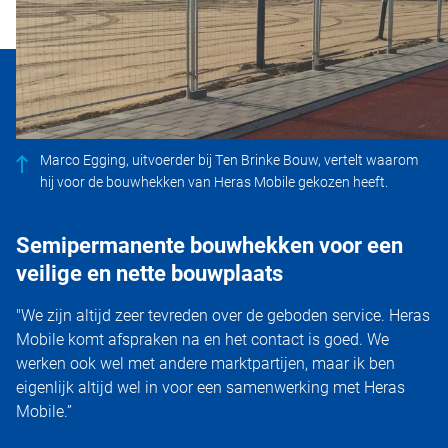
Marco Egging, uitvoerder bij Ten Brinke Bouw, vertelt waarom
hij voor de bouwhekken van Heras Mobile gekozen heeft.
Semipermanente bouwhekken voor een
veilige en nette bouwplaats
"We zijn altijd zeer tevreden over de geboden service. Heras
Mobile komt afspraken na en het contact is goed. We
werken ook wel met andere marktpartijen, maar ik ben
eigenlijk altijd wel in voor een samenwerking met Heras
Mobile.”