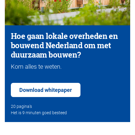
Hoe gaan lokale overheden en
bouwend Nederland om met
duurzaam bouwen?
Kom alles te weten.
Download whitepaper
20 pagina’s
Het is 9 minuten goed besteed