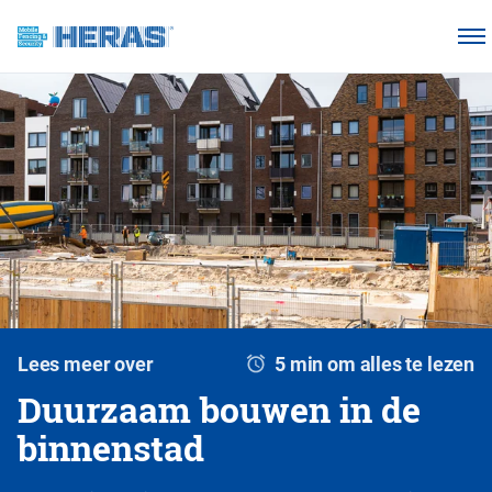
Onze klanten
Waarom Heras Mobile?
Producten
Kennisbank
Over ons
Webshop
Lees meer over
5 min om alles te lezen
Duurzaam bouwen in de
binnenstad