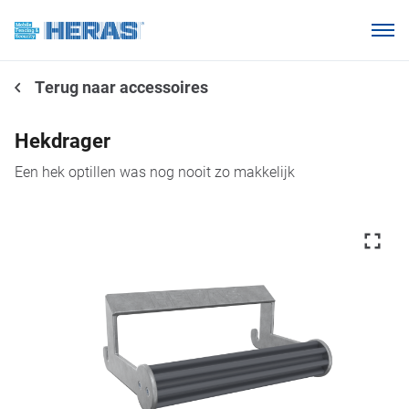
Onze klanten
Terug naar accessoires
Waarom Heras Mobile?
Producten
Hekdrager
Kennisbank
Een hek optillen was nog nooit zo makkelijk
Over ons
Webshop