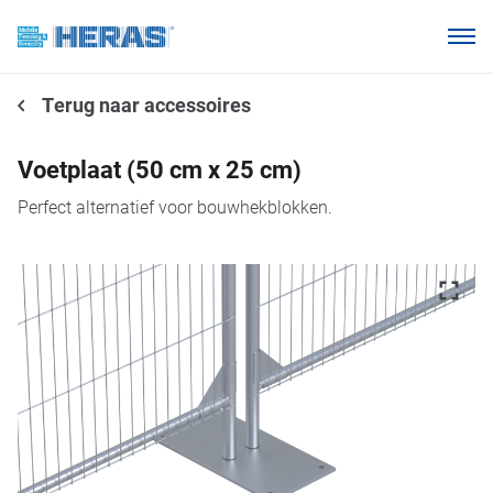
Onze klanten
Terug naar accessoires
Waarom Heras Mobile?
Producten
Voetplaat (50 cm x 25 cm)
Kennisbank
Perfect alternatief voor bouwhekblokken.
Over ons
Webshop