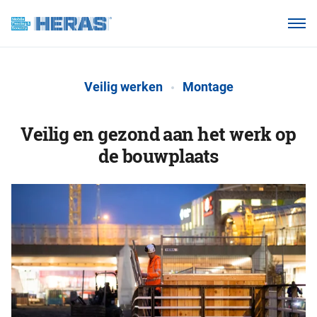
Onze klanten
Waarom Heras Mobile?
Veilig werken
Montage
Producten
Kennisbank
Veilig en gezond aan het werk op
de bouwplaats
Over ons
Webshop