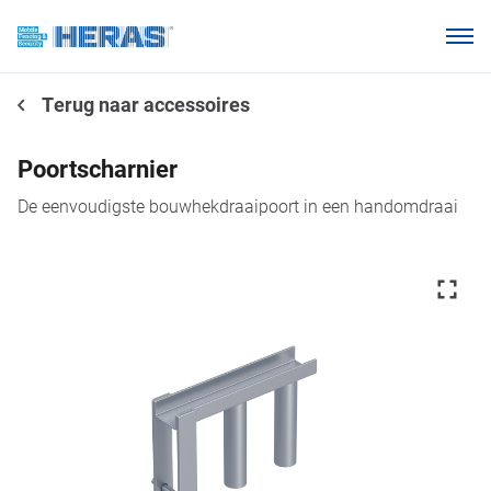
Onze klanten
Terug naar accessoires
Waarom Heras Mobile?
Producten
Poortscharnier
Kennisbank
De eenvoudigste bouwhekdraaipoort in een handomdraai
Over ons
Webshop