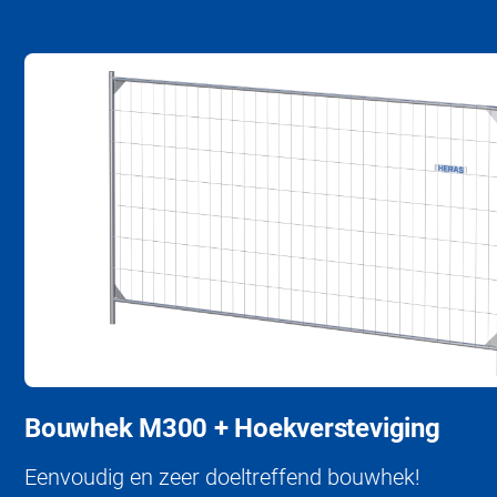
Bouwhek M300 + Hoekversteviging
Eenvoudig en zeer doeltreffend bouwhek!