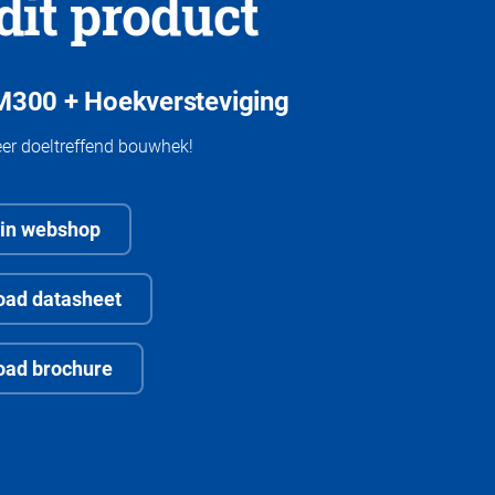
dit product
300 + Hoekversteviging
er doeltreffend bouwhek!
 in webshop
ad datasheet
oad brochure