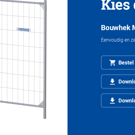
Kies 
Bouwhek M
Eenvoudig en ze
Bestel
Downlo
Downl