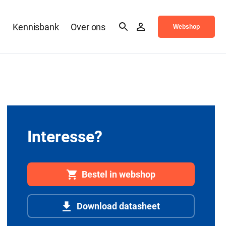
n
Kennisbank
Over ons
Webshop
Interesse?
Bestel in webshop
Download datasheet