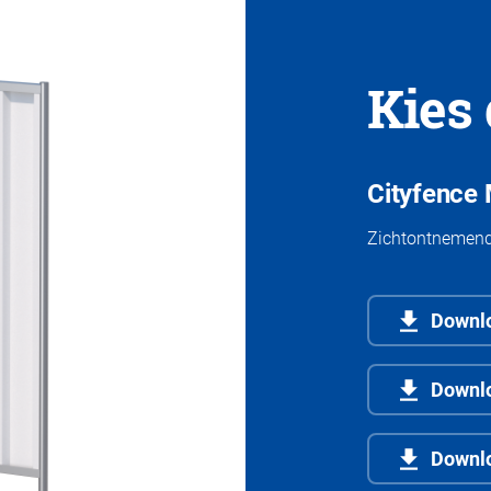
Kies 
Cityfence
Zichtontnemend 
Downlo
Downl
Downl