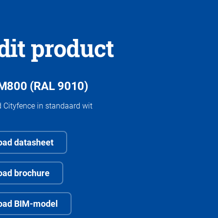
dit product
 M800 (RAL 9010)
Cityfence in standaard wit
ad datasheet
oad brochure
oad BIM-model