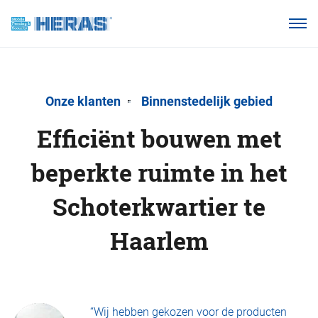
Onze klanten
Waarom Heras Mobile?
Producten
Onze klanten
Binnenstedelijk gebied
Kennisbank
Efficiënt bouwen met
Over ons
beperkte ruimte in het
Schoterkwartier te
Webshop
Haarlem
“Wij hebben gekozen voor de producten